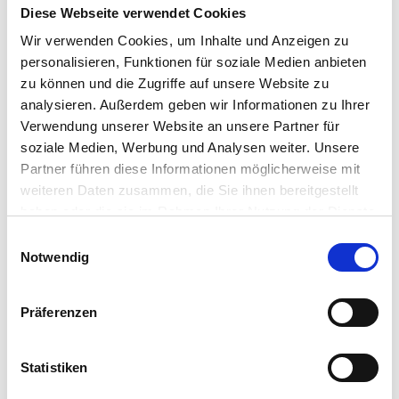
OS Redefines Shared Access
Diese Webseite verwendet Cookies
There is not a single moment that defines clinical
Wir verwenden Cookies, um Inhalte und Anzeigen zu
computing, but a long progression of improvements
personalisieren, Funktionen für soziale Medien anbieten
that over time change the equation. A clinician walks up
zu können und die Zugriffe auf unsere Website zu
to a shared workstation, taps a badge, and expects
analysieren. Außerdem geben wir Informationen zu Ihrer
everything to be ready. Not…
Verwendung unserer Website an unsere Partner für
Jason Mafera
•
March 31, 2026
soziale Medien, Werbung und Analysen weiter. Unsere
Partner führen diese Informationen möglicherweise mit
weiteren Daten zusammen, die Sie ihnen bereitgestellt
haben oder die sie im Rahmen Ihrer Nutzung der Dienste
gesammelt haben.
Einwilligungsauswahl
Notwendig
Präferenzen
LinkedIn
X
YouTube
Facebook
RSS
Slack
Statistiken
(formerly
Twitter)