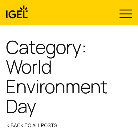
Skip
to
content
Category:
World
Environment
Day
< BACK TO ALL POSTS