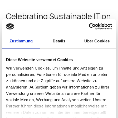
Celebrating Sustainable IT on
World Environment Day
Discover how IGEL’s innovative technology solutions
Zustimmung
Details
Über Cookies
and partnerships help reduce e-waste Plastic pollution
is a pervasive issue that affects every aspect of our
environment, including our bodies, as we ingest
microplastics. World Environment Day 2025 urges us to
Diese Webseite verwendet Cookies
come together…
Wir verwenden Cookies, um Inhalte und Anzeigen zu
Catherine Gallagher
•
June 5, 2025
personalisieren, Funktionen für soziale Medien anbieten
zu können und die Zugriffe auf unsere Website zu
Take action with Forest
analysieren. Außerdem geben wir Informationen zu Ihrer
Restoration and make an
Verwendung unserer Website an unsere Partner für
soziale Medien, Werbung und Analysen weiter. Unsere
impact on Generation
Partner führen diese Informationen möglicherweise mit
Restoration
weiteren Daten zusammen, die Sie ihnen bereitgestellt