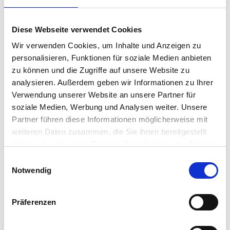
The Power of the Adaptive
Secure Desktop™
Diese Webseite verwendet Cookies
Wir verwenden Cookies, um Inhalte und Anzeigen zu
So far in this series, we’ve explored: The Preventative
personalisieren, Funktionen für soziale Medien anbieten
Security Model™ – IGEL’s strategic framework aligning
zu können und die Zugriffe auf unsere Website zu
endpoint, security, and operational strategies. The
analysieren. Außerdem geben wir Informationen zu Ihrer
Preventative Security Architecture™ – The secure-by-
Verwendung unserer Website an unsere Partner für
design foundation that removes attack vectors by
soziale Medien, Werbung und Analysen weiter. Unsere
default. Now, in Part 3, we…
Partner führen diese Informationen möglicherweise mit
James Millington
•
June 24, 2025
weiteren Daten zusammen, die Sie ihnen bereitgestellt
haben oder die sie im Rahmen Ihrer Nutzung der Dienste
gesammelt haben.
Einwilligungsauswahl
Notwendig
Präferenzen