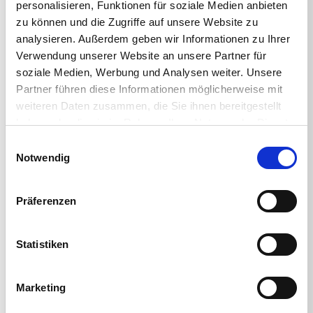
personalisieren, Funktionen für soziale Medien anbieten
zu können und die Zugriffe auf unsere Website zu
analysieren. Außerdem geben wir Informationen zu Ihrer
Verwendung unserer Website an unsere Partner für
soziale Medien, Werbung und Analysen weiter. Unsere
< BACK TO ALL WEBINARS
Partner führen diese Informationen möglicherweise mit
weiteren Daten zusammen, die Sie ihnen bereitgestellt
haben oder die sie im Rahmen Ihrer Nutzung der Dienste
gesammelt haben.
Einwilligungsauswahl
Notwendig
REGISTER NOW
Präferenzen
Share This
Statistiken
Marketing