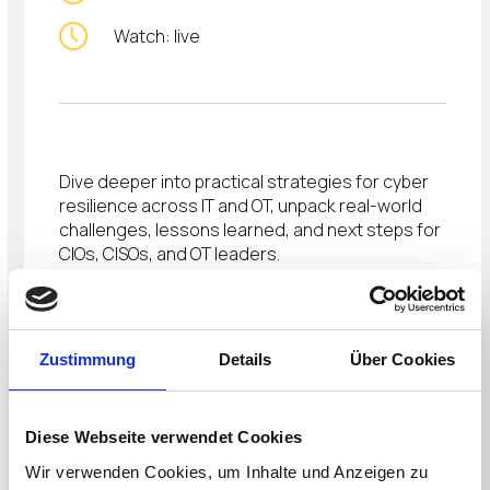
Watch: live
Dive deeper into practical strategies for cyber
resilience across IT and OT, unpack real-world
challenges, lessons learned, and next steps for
CIOs, CISOs, and OT leaders.
Presenters:
John Walsh – Field CTO
Zustimmung
Details
Über Cookies
John Scott – AVP Sales, Canada
Register Now
Diese Webseite verwendet Cookies
Wir verwenden Cookies, um Inhalte und Anzeigen zu