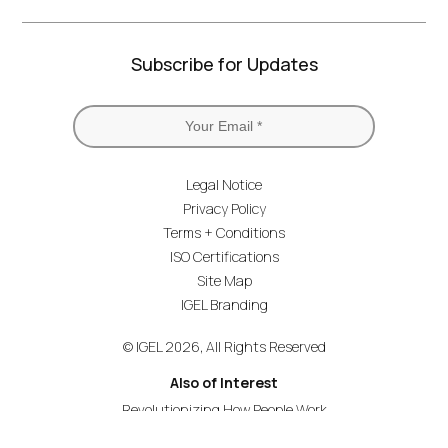
Subscribe for Updates
Legal Notice
Privacy Policy
Terms + Conditions
ISO Certifications
Site Map
IGEL Branding
© IGEL 2026, All Rights Reserved
Also of Interest
Revolutionizing How People Work
Secure Endpoint OS for Financial Services