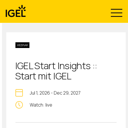
Skip
to
content
WEBINAR
IGEL Start Insights ::
Start mit IGEL
Jul 1, 2026
-
Dec 29, 2027
Watch: live