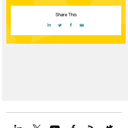
Share This
LinkedIn
X
YouTube
Facebook
RSS
Slack