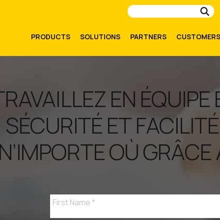
Su
PRODUCTS
SOLUTIONS
PARTNERS
CUSTOMER
TRAVAILLEZ EN ÉQUIPE
SÉCURITÉ ET FACILITÉ
N’IMPORTE OÙ GRÂCE À