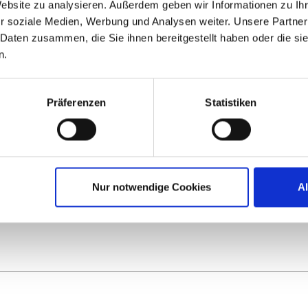
Website zu analysieren. Außerdem geben wir Informationen zu I
Are you currently using VDI, DaaS and/or cloud
r soziale Medien, Werbung und Analysen weiter. Unsere Partner
workspaces to support your remote workforce
 Daten zusammen, die Sie ihnen bereitgestellt haben oder die s
n.
IGEL News Sign-Up
Präferenzen
Statistiken
SUBMIT
Nur notwendige Cookies
A