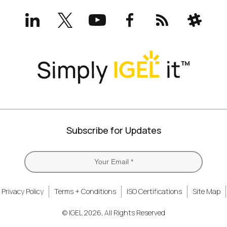
LinkedIn
X
YouTube
Facebook
RSS
Slack
(formerly
Twitter)
Subscribe for Updates
Privacy Policy
Terms + Conditions
ISO Certifications
Site Map
© IGEL 2026, All Rights Reserved