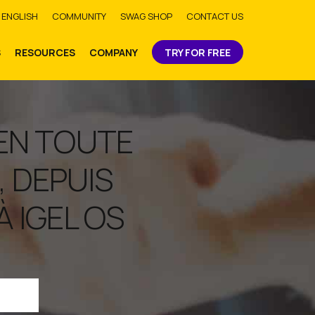
bmit
ENGLISH
COMMUNITY
SWAG SHOP
CONTACT US
S
RESOURCES
COMPANY
TRY FOR FREE
 EN TOUTE
, DEPUIS
 IGEL OS