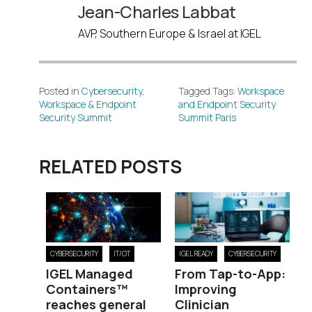
Jean-Charles Labbat
AVP, Southern Europe & Israel at IGEL
Posted in
Cybersecurity
,
Tagged Tags:
Workspace
Workspace & Endpoint
and Endpoint Security
Security Summit
Summit Paris
RELATED POSTS
CYBERSECURITY
IT/OT
IGEL READY
CYBERSECURITY
IGEL Managed
From Tap-to-App:
Containers™
Improving
reaches general
Clinician