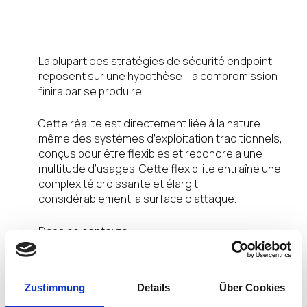
traditionnelles
La plupart des stratégies de sécurité endpoint
reposent sur une hypothèse : la compromission
finira par se produire.
Cette réalité est directement liée à la nature
même des systèmes d’exploitation traditionnels,
conçus pour être flexibles et répondre à une
multitude d’usages. Cette flexibilité entraîne une
complexité croissante et élargit
considérablement la surface d’attaque.
Dans ce contexte :
Les attaquants automatisent et
industrialisent leurs opérations.
Zustimmung
Details
Über Cookies
La complexité progresse plus vite que la