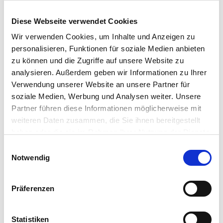
visibilité.
Les agents de sécurité se multiplient sur les
Diese Webseite verwendet Cookies
postes.
Les processus de remédiation restent longs
Wir verwenden Cookies, um Inhalte und Anzeigen zu
et coûteux.
personalisieren, Funktionen für soziale Medien anbieten
zu können und die Zugriffe auf unsere Website zu
Ajouter davantage d’outils ne résout pas ce
analysieren. Außerdem geben wir Informationen zu Ihrer
problème structurel.
Verwendung unserer Website an unsere Partner für
L’émergence d’un
soziale Medien, Werbung und Analysen weiter. Unsere
Partner führen diese Informationen möglicherweise mit
weiteren Daten zusammen, die Sie ihnen bereitgestellt
nouveau modèle
haben oder die sie im Rahmen Ihrer Nutzung der Dienste
gesammelt haben.
centré sur la
Einwilligungsauswahl
Notwendig
résilience
Präferenzen
De plus en plus d’organisations françaises
Statistiken
adoptent une approche différente, davantage