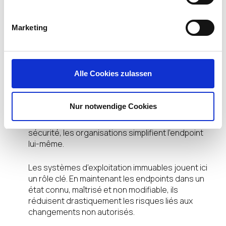
alignée sur les réalités opérationnelles et les
nouvelles exigences réglementaires.
Marketing
Cette approche repose sur trois principes :
Assurer la continuité d’activité.
Alle Cookies zulassen
Accélérer et fiabiliser la reprise après incident.
Réduire la complexité globale des
environnements.
Nur notwendige Cookies
Plutôt que d’ajouter de nouvelles couches de
sécurité, les organisations simplifient l’endpoint
lui-même.
Les systèmes d’exploitation immuables jouent ici
un rôle clé. En maintenant les endpoints dans un
état connu, maîtrisé et non modifiable, ils
réduisent drastiquement les risques liés aux
changements non autorisés.