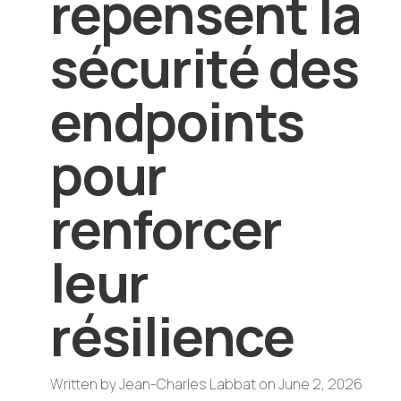
repensent la
sécurité des
endpoints
pour
renforcer
leur
résilience
Written by
Jean-Charles Labbat
on
June 2, 2026