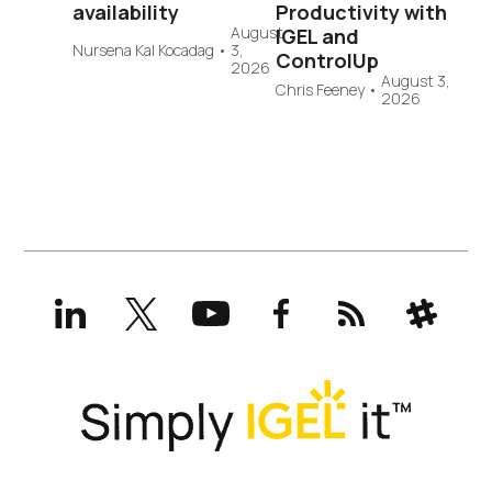
availability
Productivity with
August
IGEL and
Nursena Kal Kocadag
•
3,
ControlUp
2026
August 3,
Chris Feeney
•
2026
LinkedIn
X
YouTube
Facebook
RSS
Slack
(formerly
Twitter)