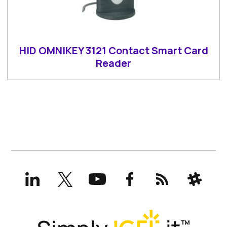
HID OMNIKEY 3121 Contact Smart Card
Reader
LinkedIn
X
YouTube
Facebook
RSS
Slack
(formerly
Twitter)