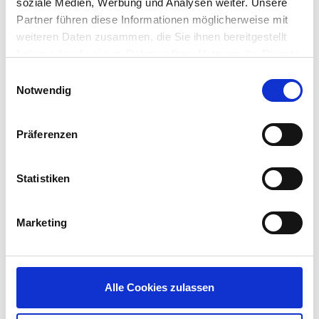
soziale Medien, Werbung und Analysen weiter. Unsere
Partner führen diese Informationen möglicherweise mit
HID OMNIKEY 5022 Contactless Smart
weiteren Daten zusammen, die Sie ihnen bereitgestellt
Card Reader
haben oder die sie im Rahmen Ihrer Nutzung der Dienste
gesammelt haben.
Einwilligungsauswahl
Notwendig
Präferenzen
Statistiken
Marketing
HID DigitalPersona 4500 Fingerprint
Reader
Alle Cookies zulassen