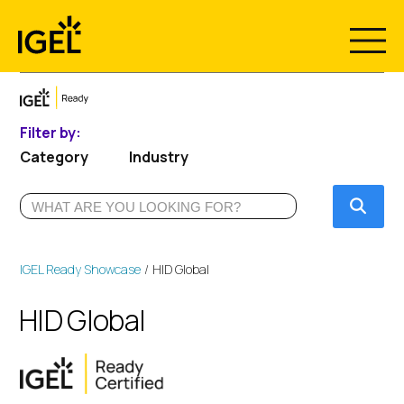
Skip
to
content
Filter by:
Category
Industry
Submi
IGEL Ready Showcase
HID Global
HID Global