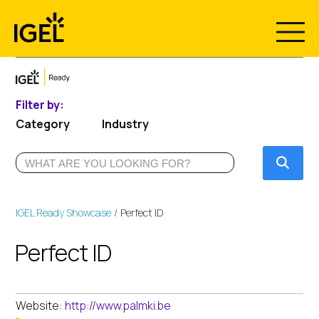
Skip
to
content
Filter by:
Category
Industry
Submi
IGEL Ready Showcase
Perfect ID
Perfect ID
Website:
http://www.palmki.be