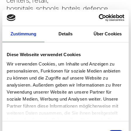
centers, retail,
hospitals, schools, hotels, defence, ...
PerfectID is located in Hasselt.
For more information, see
www.palmki.be
Zustimmung
Details
Über Cookies
CONTACT US
Diese Webseite verwendet Cookies
Wir verwenden Cookies, um Inhalte und Anzeigen zu
personalisieren, Funktionen für soziale Medien anbieten
zu können und die Zugriffe auf unsere Website zu
analysieren. Außerdem geben wir Informationen zu Ihrer
Verwendung unserer Website an unsere Partner für
soziale Medien, Werbung und Analysen weiter. Unsere
Partner führen diese Informationen möglicherweise mit
weiteren Daten zusammen, die Sie ihnen bereitgestellt
haben oder die sie im Rahmen Ihrer Nutzung der Dienste
gesammelt haben.
Einwilligungsauswahl