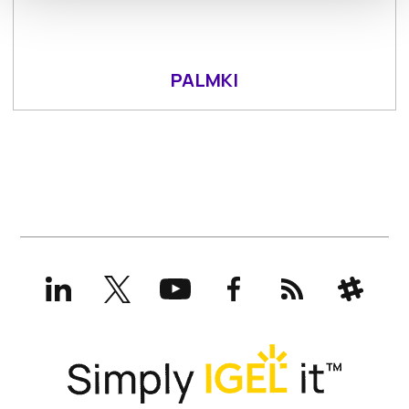
PALMKI
LinkedIn
X
YouTube
Facebook
RSS
Slack
(formerly
Twitter)