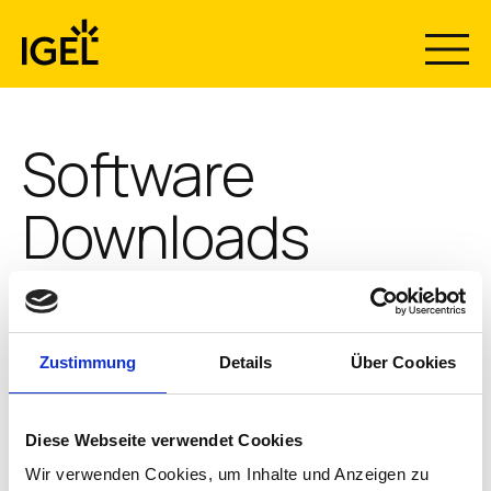
Skip
to
content
Software
Downloads
All software can be downloaded on the IGEL App Portal,
now. Please note that you need to register on the IGEL
Customer Portal first for enabling the software
Zustimmung
Details
Über Cookies
download:
Diese Webseite verwendet Cookies
Wir verwenden Cookies, um Inhalte und Anzeigen zu
CUSTOMER PORTAL REGISTRATION