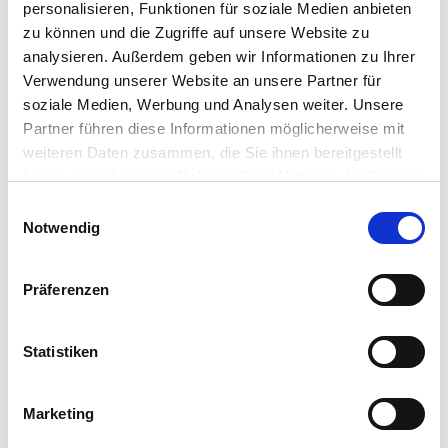
personalisieren, Funktionen für soziale Medien anbieten
zu können und die Zugriffe auf unsere Website zu
APP PORTAL
analysieren. Außerdem geben wir Informationen zu Ihrer
Verwendung unserer Website an unsere Partner für
Further information about the registration process can
soziale Medien, Werbung und Analysen weiter. Unsere
be found in the IGEL Knowledge Base under “
Partner führen diese Informationen möglicherweise mit
Registering for the IGEL Customer Portal
” and “
Managing Users and Roles
”.
weiteren Daten zusammen, die Sie ihnen bereitgestellt
haben oder die sie im Rahmen Ihrer Nutzung der Dienste
gesammelt haben.
Einwilligungsauswahl
Notwendig
LinkedIn
X
YouTube
Facebook
RSS
Slack
Präferenzen
(formerly
Twitter)
Statistiken
Marketing