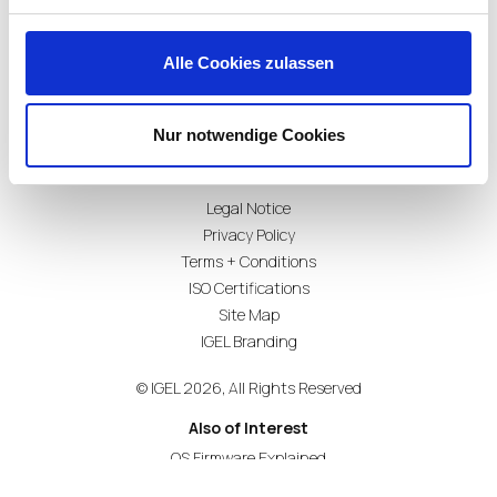
Alle Cookies zulassen
Subscribe for Updates
Nur notwendige Cookies
Legal Notice
Privacy Policy
Terms + Conditions
ISO Certifications
Site Map
IGEL Branding
© IGEL 2026, All Rights Reserved
Also of Interest
OS Firmware Explained
Download UMS 6.08 for Latest Enhancements