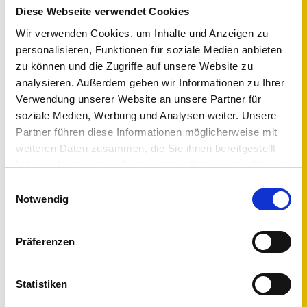
Diese Webseite verwendet Cookies
Wir verwenden Cookies, um Inhalte und Anzeigen zu
personalisieren, Funktionen für soziale Medien anbieten
OEM License (Hardware Bundle)
zu können und die Zugriffe auf unsere Website zu
IGEL Technology came with hardware I
analysieren. Außerdem geben wir Informationen zu Ihrer
purchased.
Verwendung unserer Website an unsere Partner für
soziale Medien, Werbung und Analysen weiter. Unsere
Partner führen diese Informationen möglicherweise mit
weiteren Daten zusammen, die Sie ihnen bereitgestellt
haben oder die sie im Rahmen Ihrer Nutzung der Dienste
gesammelt haben.
Einwilligungsauswahl
Notwendig
Präferenzen
Statistiken