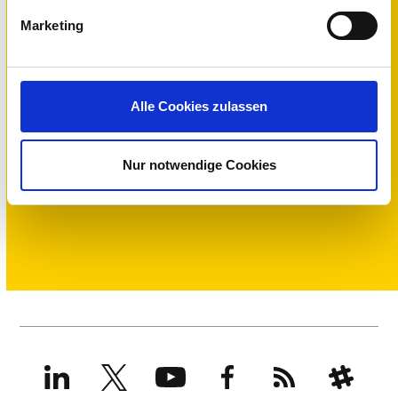
Marketing
Alle Cookies zulassen
Standard License
I acquired IGEL licenses separately from a
Nur notwendige Cookies
hardware purchase.
LinkedIn
X
YouTube
Facebook
RSS
Slack
(formerly
Twitter)