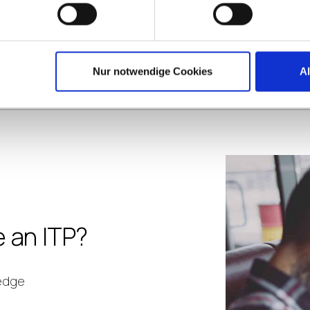
All benefits above subject to change at any tim
Nur notwendige Cookies
A
e an ITP?
ledge