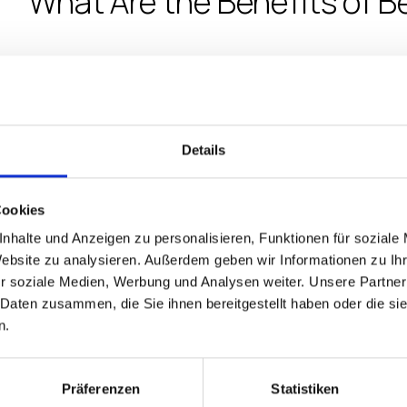
What Are the Benefits of B
Award Desi
Logo, Sticke
Cool Swag
Details
NFR Licens
Beta Softw
Private Slac
Cookies
Speaking Op
nhalte und Anzeigen zu personalisieren, Funktionen für soziale
Website zu analysieren. Außerdem geben wir Informationen zu I
Webinars w
r soziale Medien, Werbung und Analysen weiter. Unsere Partner
Free Acces
 Daten zusammen, die Sie ihnen bereitgestellt haben oder die s
Free Pass t
n.
Exclusive I
Priority Tec
Präferenzen
Statistiken