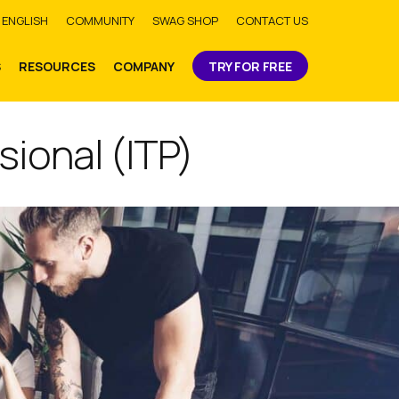
bmit
ENGLISH
COMMUNITY
SWAG SHOP
CONTACT US
S
RESOURCES
COMPANY
TRY FOR FREE
ional (ITP)