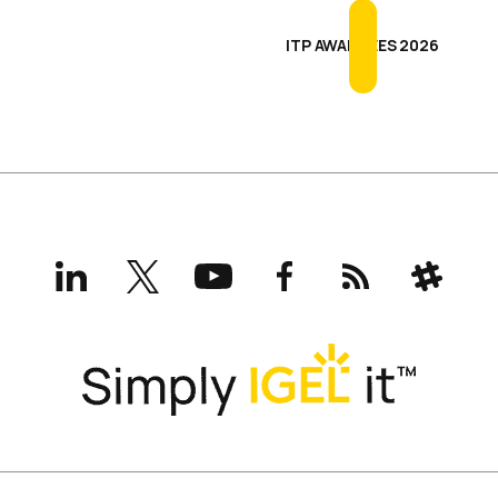
ITP AWARDEES 2026
LinkedIn
X
YouTube
Facebook
RSS
Slack
(formerly
Twitter)