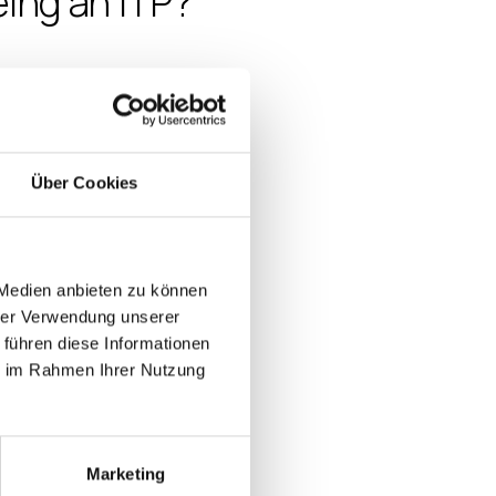
eing an ITP?
gnation
rs, Certificate
Über Cookies
es
are Access
k Group
portunities
 Medien anbieten zu können
hrer Verwendung unserer
ith PM/ENG/Leadership
 führen diese Informationen
s to IGEL Academy Premium
ie im Rahmen Ihrer Nutzung
o IGEL Now & Next Event
n-Person Event
hnical Support
Marketing