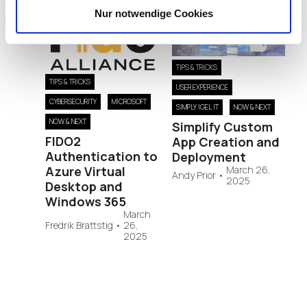
Nur notwendige Cookies
TIPS & TRICKS
TIPS & TRICKS
USER EXPERIENCE
CYBERSECURITY
MICROSOFT
SIMPLY IGEL IT
NOW & NEXT
NOW & NEXT
Simplify Custom
FIDO2
App Creation and
Authentication to
Deployment
March 26,
Azure Virtual
Andy Prior
•
2025
Desktop and
Windows 365
March
Fredrik Brattstig
•
26,
2025