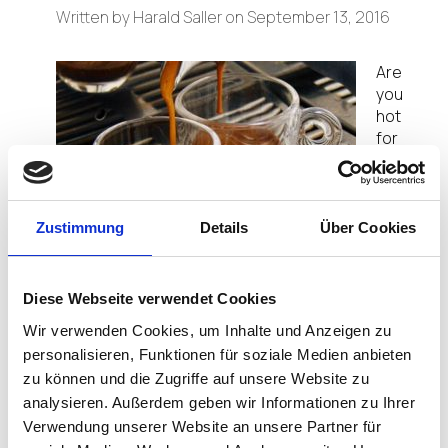
Written by
Harald Saller
on
September 13, 2016
Are
you
hot
for
Zustimmung
Details
Über Cookies
hotspots? Need to know you can access your
work files while traveling or at the local coffee
shop? IGEL has you covered. Now you can use your
Diese Webseite verwendet Cookies
mobile devices at your favorite WiFi hotspots with
Wir verwenden Cookies, um Inhalte und Anzeigen zu
IGEL
Café Wireless
.
personalisieren, Funktionen für soziale Medien anbieten
zu können und die Zugriffe auf unsere Website zu
With IGEL Linux version 5.3.100 or higher, including
analysieren. Außerdem geben wir Informationen zu Ihrer
IGEL UDC2, automatic WiFi roaming gives you the
Verwendung unserer Website an unsere Partner für
ability to connect when and where you want. With a