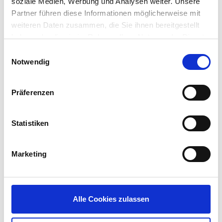
few simple configurations for your wireless
soziale Medien, Werbung und Analysen weiter. Unsere
networks your device is ready to roam, keeping
Partner führen diese Informationen möglicherweise mit
you connected and productive.
weiteren Daten zusammen, die Sie ihnen bereitgestellt
haben oder die sie im Rahmen Ihrer Nutzung der Dienste
Visit the
IGEL eDocs Tips & Tricks tutorial on Café
gesammelt haben.
Einwilligungsauswahl
Wireless
to learn more. Then, sit back and enjoy
Notwendig
your Latte Macchiato while you access your email
or write that business plan.
Präferenzen
Statistiken
Harald Saller
Marketing
Posted in
Tips & Tricks
Tagged Tags:
Alle Cookies zulassen
RELATED POSTS