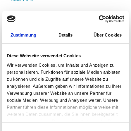
Zustimmung
Details
Über Cookies
Imprivata
Diese Webseite verwendet Cookies
December 27, 2023
mattatrenet
Wir verwenden Cookies, um Inhalte und Anzeigen zu
personalisieren, Funktionen für soziale Medien anbieten
Read more
zu können und die Zugriffe auf unsere Website zu
analysieren. Außerdem geben wir Informationen zu Ihrer
Verwendung unserer Website an unsere Partner für
soziale Medien, Werbung und Analysen weiter. Unsere
Partner führen diese Informationen möglicherweise mit
weiteren Daten zusammen, die Sie ihnen bereitgestellt
haben oder die sie im Rahmen Ihrer Nutzung der Dienste
gesammelt haben.
Einwilligungsauswahl