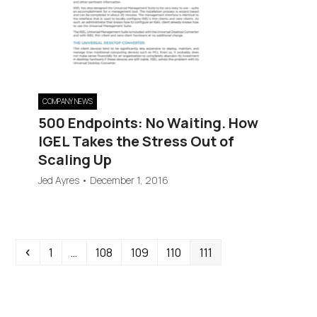
COMPANY NEWS
500 Endpoints: No Waiting. How
IGEL Takes the Stress Out of
Scaling Up
Jed Ayres
•
December 1, 2016
Previous
Page
Page
Page
Page
Page
1
…
108
109
110
111