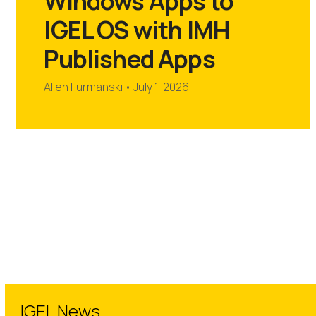
Windows Apps to
keys
first
to
IGEL OS with IMH
slide
access
the
Published Apps
carousel
navigation
Allen Furmanski
•
July 1, 2026
buttons
IGEL News