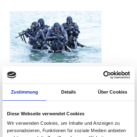
TECHNOLOGY TRENDS
Reaching an Armistice from the
Protocol Wars is Possible
Zustimmung
Details
Über Cookies
Simon Richards
•
November 22, 2016
Diese Webseite verwendet Cookies
Wir verwenden Cookies, um Inhalte und Anzeigen zu
personalisieren, Funktionen für soziale Medien anbieten