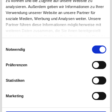
zu können und die Zugriffe auf unsere Website zu
analysieren. Außerdem geben wir Informationen zu Ihrer
Verwendung unserer Website an unsere Partner für
soziale Medien, Werbung und Analysen weiter. Unsere
Partner führen diese Informationen möglicherweise mit
weiteren Daten zusammen, die Sie ihnen bereitgestellt
COMPANY NEWS
haben oder die sie im Rahmen Ihrer Nutzung der Dienste
We’re Celebrating the Season and
gesammelt haben.
Einwilligungsauswahl
IGEL’s UDC3 Launch!
Notwendig
Jeff Kalberg
•
November 29, 2016
Präferenzen
Statistiken
Marketing